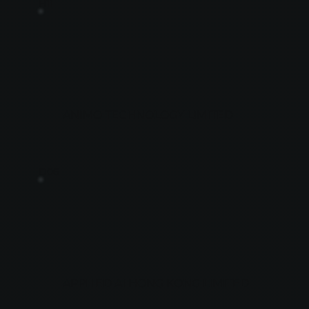
H11
ANIMO TECHNOLOGY LIMITED
D06
APPLIED AI HONG KONG LIMITED