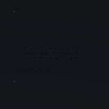
F43
HONG KONG APPLIED SCIENCE
AND TECHNOLOGY RESEARCH
INSTITUTE COMPANY LIMITED
香港應用科技研究院
G43