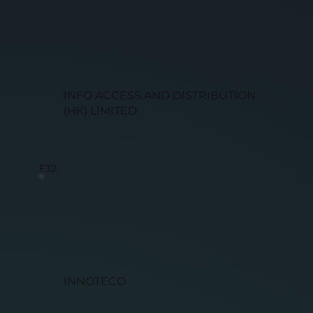
INFO ACCESS AND DISTRIBUTION
(HK) LIMITED
F32
INNOTECO