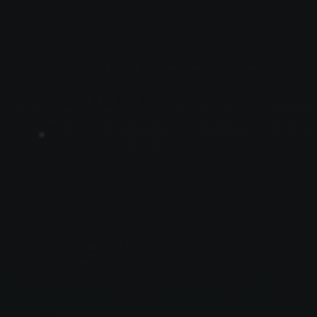
ENJOYNEER EDUCATION LIMITED
工程思教育服務有限公司
H12
ENTRUST GLOBAL TECHNOLOGY
LIMITED
H22