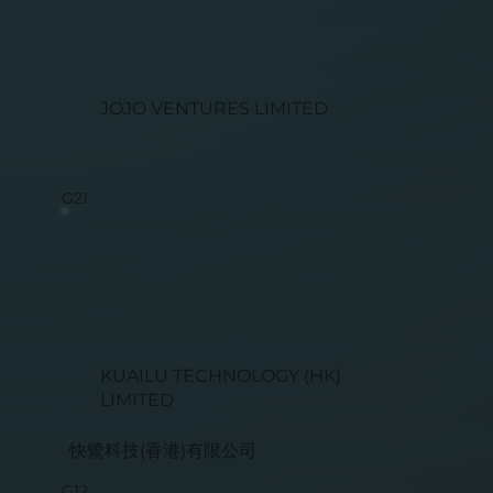
JOJO VENTURES LIMITED
G21
KUAILU TECHNOLOGY (HK)
LIMITED
快鷺科技(香港)有限公司
G12