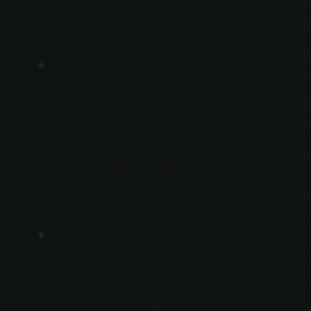
BR TECH
K54
CANGLORY LIMITED
H21