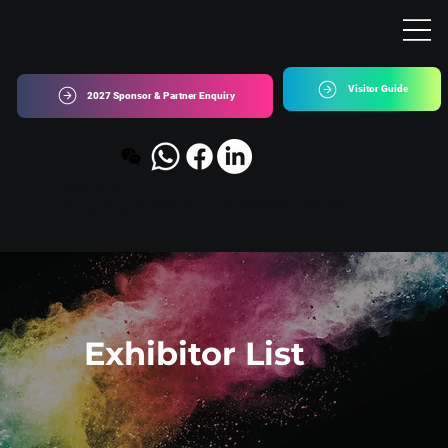
Visitor Guide
2027 Sponsor & Partner Enquiry
2027. 6 . 3-4
Hong Kong Convention and Exhibition Centre
Exhibitor List