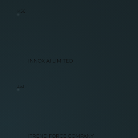
K56
INNOX AI LIMITED
J33
ITREND FORCE COMPANY