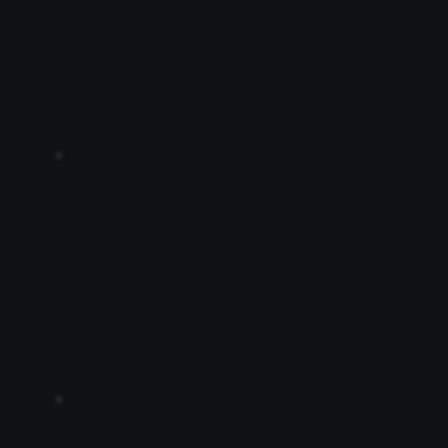
Canon Hongkong Company
Limited
佳能香港有限公司
F11
CARRYAI COMPANY LIMITED
F13