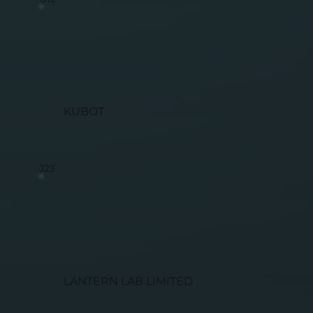
KUBOT
J23
LANTERN LAB LIMITED