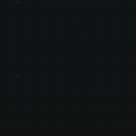
EVERIDGE CO., LTD.
D03
FOUR DIRECTIONS TECH LIMITED
四方移動有限公司