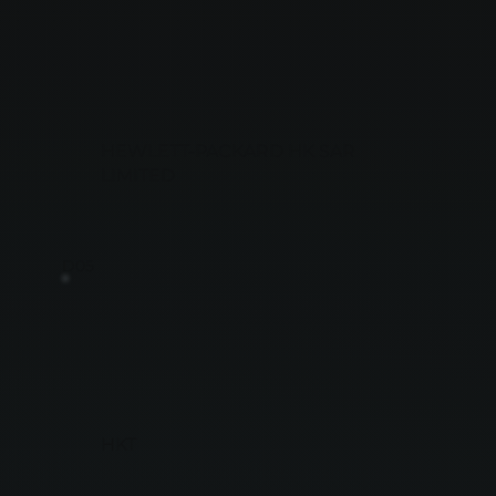
HEWLETT-PACKARD HK SAR
LIMITED
D05
HKT