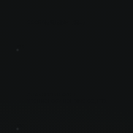
GOGBA港商服務站（福田）
E23
GUANGDONG AVCIT
TECHNOLOGY HOLDING CO., LTD.
E37