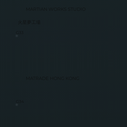
MARTIAN WORKS STUDIO
火星夢工場
G33
MATRADE HONG KONG
G34