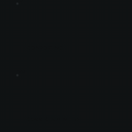
E12
COINPOST INC.
D02
CONNECTAR LIMITED